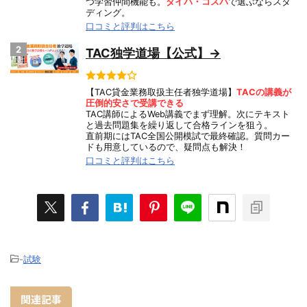
つ学習仲間機能も。
タイパ・コスパ
で選ぶならスタ
ディング。
口コミと評判はこちら
2
TAC独学道場【公式】→
【TAC貸金業務取扱主任者独学道場】
TACの講義が
圧倒的安さで受講できる
TAC講師によるWeb講義でまず理解。次にテキスト
と過去問題集を繰り返して合格ラインを狙う。
直前期にはTAC全国公開模試で最終確認。質問カー
ドも用意しているので、疑問点も解決！
口コミと評判はこちら
-
試験
関連記事