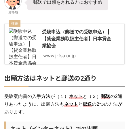
郵送で出願をされる方におすすめ
資格娘
詳細
受験申込（郵送での受験申込） |
【貸金業務取扱主任者】日本貸金
業協会
www.j-fsa.or.jp
出願方法はネットと郵送の2通り
受験案内書の入手方法が（１）
ネット
と（２）
郵送
の2通
りあったように、出願方法も
ネット
と
郵送
の2つの方法が
あります。
ネット（インターネット）での出願